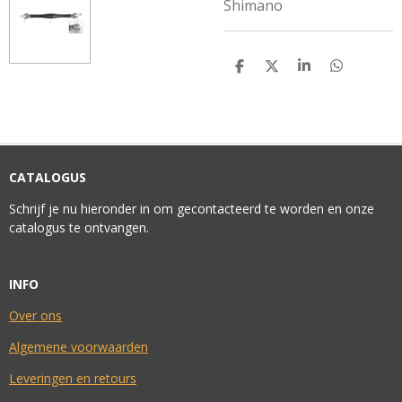
Shimano
D
D
S
D
E
E
H
E
L
E
A
L
E
L
R
E
N
E
N
CATALOGUS
Schrijf je nu hieronder in om gecontacteerd te worden en onze
catalogus te ontvangen.
INFO
Over ons
Algemene voorwaarden
Leveringen en retours