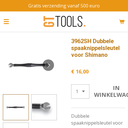
Gratis verzending vanaf 500 euro
Ga
direct
naar
de
hoofdinhoud
3962SH Dubbele
spaaknippelsleutel
voor Shimano
€ 16,00
IN
WINKELWA
Dubbele
spaaknippelsleutel voor