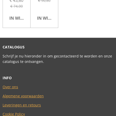
€ 43,60
€ 90,80
€ 74,00
IN WINKELWAGEN
IN WINKELWAGEN
CATALOGUS
Schrijf je nu hieronder in om gecontacteerd te worden en onze
catalogus te ontvangen.
INFO
Over ons
Algemene voorwaarden
Leveringen en retours
Cookie Policy