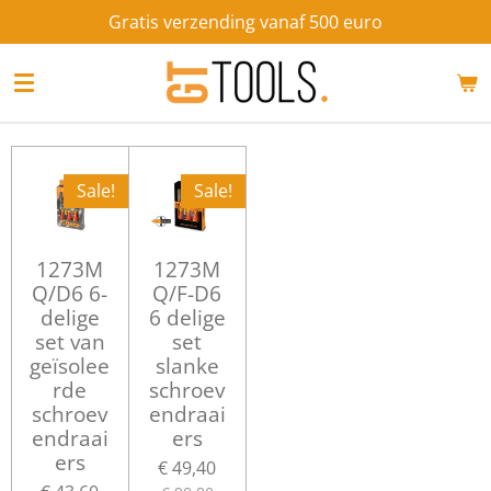
Gratis verzending vanaf 500 euro
Ga
direct
naar
de
hoofdinhoud
Sale!
Sale!
1273M
1273M
Q/D6 6-
Q/F-D6
delige
6 delige
set van
set
geïsolee
slanke
rde
schroev
schroev
endraai
endraai
ers
ers
€ 49,40