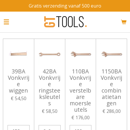
Gratis verzending vanaf 500 euro
Ga
direct
naar
de
hoofdinhoud
39BA
42BA
110BA
1150BA
Vonkvrij
Vonkvrij
Vonkvrij
Vonkvrij
e
e
e
e
wiggen
ringstee
verstelb
combin
ksleutel
are
atietan
€ 54,50
s
moersle
gen
utels
€ 58,50
€ 286,00
€ 176,00