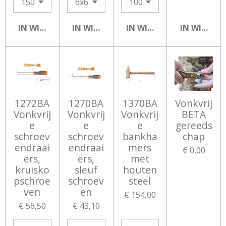
IN WINKELWAGEN
IN WINKELWAGEN
IN WINKELWAGEN
IN WINKEL
1272BA
1270BA
1370BA
Vonkvrij
Vonkvrij
Vonkvrij
Vonkvrij
BETA
e
e
e
gereeds
schroev
schroev
bankha
chap
endraai
endraai
mers
€ 0,00
ers,
ers,
met
kruisko
sleuf
houten
pschroe
schroev
steel
ven
en
€ 154,00
€ 56,50
€ 43,10