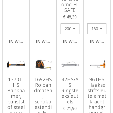
omd H-
SAFE
€ 48,30
IN WINKELWAGEN
IN WINKELWAGEN
IN WINKELWAGEN
IN WINKEL
1370T-
1692HS
42HS/A
96THS
HS
Rolban
S
Haakse
Bankha
dmaten
Ringste
stiftsleu
mer,
,
eksleut
tels met
kunstst
schokb
els
kracht
of steel
estendi
handgr
€ 21,90
g, H-
eep H-