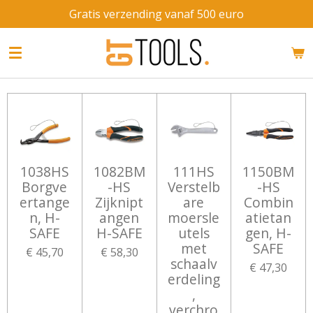
Gratis verzending vanaf 500 euro
Ga
direct
naar
de
hoofdinhoud
1038HS
1082BM
111HS
1150BM
Borgve
-HS
Verstelb
-HS
ertange
Zijknipt
are
Combin
n, H-
angen
moersle
atietan
SAFE
H-SAFE
utels
gen, H-
met
SAFE
€ 45,70
€ 58,30
schaalv
€ 47,30
erdeling
,
verchro