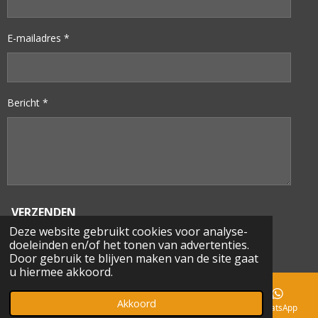
E-mailadres *
Bericht *
VERZENDEN
Deze website gebruikt cookies voor analyse-
doeleinden en/of het tonen van advertenties.
© 2023
GT
TOOLS
Door gebruik te blijven maken van de site gaat
u hiermee akkoord.
Akkoord
E-mailadres
Telefoonnummer
Instagram
WhatsApp