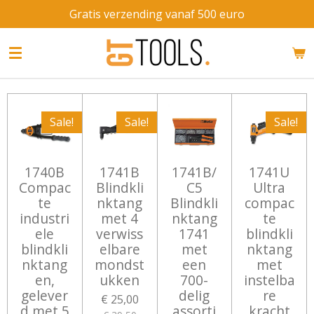
Gratis verzending vanaf 500 euro
Ga
direct
naar
de
hoofdinhoud
Sale!
Sale!
Sale!
1740B
1741B
1741B/
1741U
Compac
Blindkli
C5
Ultra
te
nktang
Blindkli
compac
industri
met 4
nktang
te
ele
verwiss
1741
blindkli
blindkli
elbare
met
nktang
nktang
mondst
een
met
en,
ukken
700-
instelba
gelever
delig
re
€ 25,00
d met 5
assorti
kracht