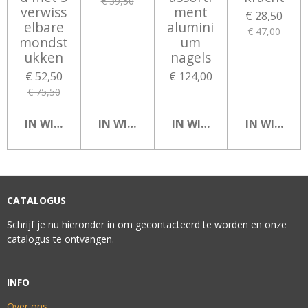
€ 39,50
verwiss
ment
€ 28,50
elbare
alumini
€ 47,00
mondst
um
ukken
nagels
€ 52,50
€ 124,00
€ 75,50
IN WINKELWAGEN
IN WINKELWAGEN
IN WINKELWAGEN
IN WINKEL
CATALOGUS
Schrijf je nu hieronder in om gecontacteerd te worden en onze
catalogus te ontvangen.
INFO
Over ons