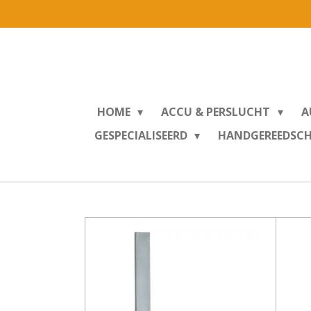
Ga
direct
naar
de
hoofdinhoud
HOME
ACCU & PERSLUCHT
A
GESPECIALISEERD
HANDGEREEDSC