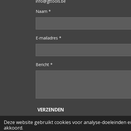
info@gttools.be
Naam *
E-mailadres *
Bericht *
VERZENDEN
Deze website gebruikt cookies voor analyse-doeleinden en
© 2023
GT
TOOLS
akkoord.