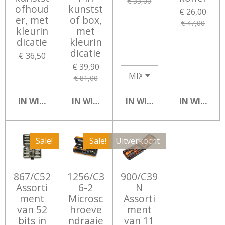
€ 33,00
ofhoud
kunstst
€ 26,00
er, met
of box,
€ 47,00
kleurin
met
dicatie
kleurin
dicatie
€ 36,50
€ 39,90
€ 81,00
IN WINKELWAGEN
IN WINKELWAGEN
IN WINKELWAGEN
IN WINKEL
Sale!
Sale!
Uitverkocht
867/C52
1256/C3
900/C39
Assorti
6-2
N
ment
Microsc
Assorti
van 52
hroeve
ment
bits in
ndraaie
van 11