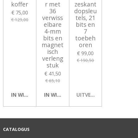
koffer
r met
zeskant
36
dopsleu
€ 75,00
verwiss
tels, 21
€ 129,00
elbare
bits en
4-mm
7
bits en
toebeh
magnet
oren
isch
€ 99,00
verleng
€ 190,50
stuk
€ 41,50
€ 65,10
IN WINKELWAGEN
IN WINKELWAGEN
UITVERKOCHT
CATALOGUS