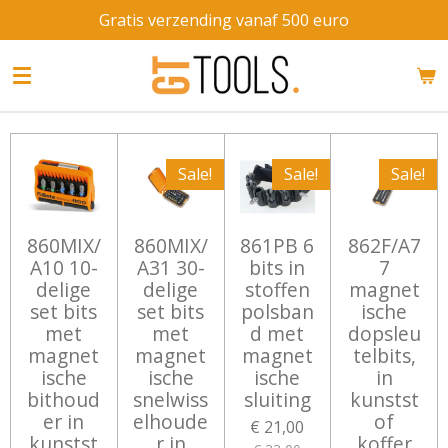
Gratis verzending vanaf 500 euro
Ga
direct
naar
de
hoofdinhoud
Sale!
Sale!
Sale!
860MIX/
860MIX/
861PB 6
862F/A7
A10 10-
A31 30-
bits in
7
delige
delige
stoffen
magnet
set bits
set bits
polsban
ische
met
met
d met
dopsleu
magnet
magnet
magnet
telbits,
ische
ische
ische
in
bithoud
snelwiss
sluiting
kunstst
er in
elhoude
of
€ 21,00
kunstst
r in
koffer