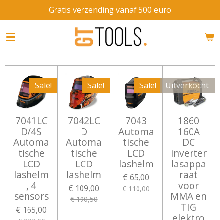
Gratis verzending vanaf 500 euro
Ga
direct
naar
de
hoofdinhoud
Sale!
Sale!
Sale!
Uitverkocht
7041LC
7042LC
7043
1860
D/4S
D
Automa
160A
Automa
Automa
tische
DC
tische
tische
LCD
inverter
LCD
LCD
lashelm
lasappa
lashelm
lashelm
raat
€ 65,00
, 4
voor
€ 109,00
€ 110,00
sensors
MMA en
€ 190,50
TIG
€ 165,00
elektro