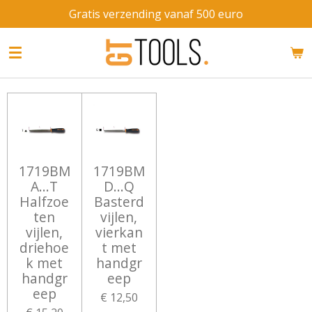
Gratis verzending vanaf 500 euro
Ga
direct
naar
de
hoofdinhoud
1719BM
1719BM
A...T
D...Q
Halfzoe
Basterd
ten
vijlen,
vijlen,
vierkan
driehoe
t met
k met
handgr
handgr
eep
eep
€ 12,50