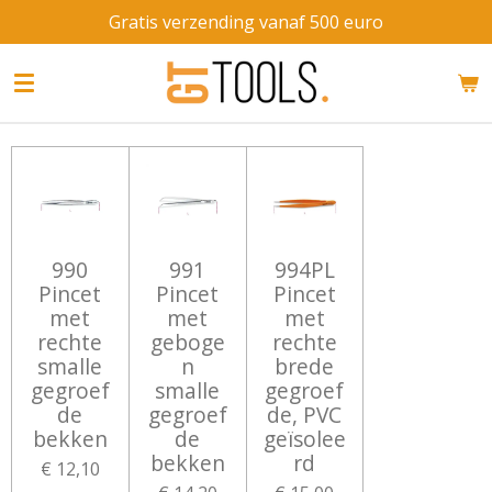
Gratis verzending vanaf 500 euro
Ga
direct
naar
de
hoofdinhoud
990
991
994PL
Pincet
Pincet
Pincet
met
met
met
rechte
geboge
rechte
smalle
n
brede
gegroef
smalle
gegroef
de
gegroef
de, PVC
bekken
de
geïsolee
bekken
rd
€ 12,10