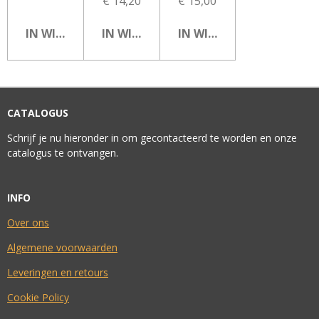
€ 14,20
€ 15,00
IN WINKELWAGEN
IN WINKELWAGEN
IN WINKELWAGEN
CATALOGUS
Schrijf je nu hieronder in om gecontacteerd te worden en onze
catalogus te ontvangen.
INFO
Over ons
Algemene voorwaarden
Leveringen en retours
Cookie Policy