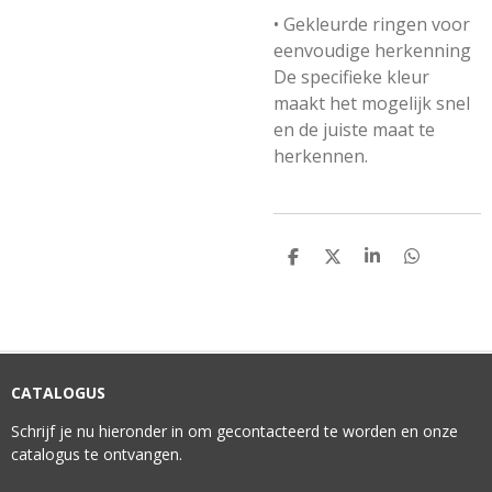
• Gekleurde ringen voor
eenvoudige herkenning
De specifieke kleur
maakt het mogelijk snel
en de juiste maat te
herkennen.
D
D
S
D
E
E
H
E
L
E
A
L
E
L
R
E
N
E
N
CATALOGUS
Schrijf je nu hieronder in om gecontacteerd te worden en onze
catalogus te ontvangen.