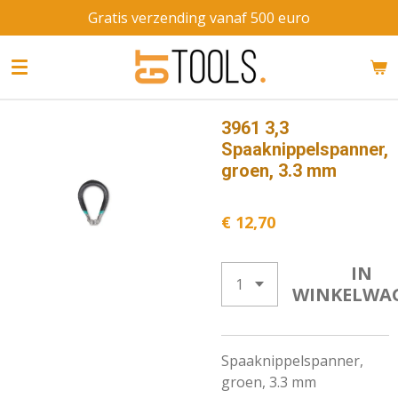
Gratis verzending vanaf 500 euro
Ga
direct
naar
de
hoofdinhoud
3961 3,3
Spaaknippelspanner,
groen, 3.3 mm
€ 12,70
IN
WINKELWA
Spaaknippelspanner,
groen, 3.3 mm