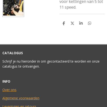
voor kettingen van 5 tot
11 speed.
D
D
S
D
E
E
H
E
L
E
A
L
E
L
R
E
N
E
N
CATALOGUS
Schrijf je nu hieronder in om gecontacteerd te worden en onze
catalogus te ontvangen.
INFO
Over ons
Algemene voorwaarden
Leveringen en retours