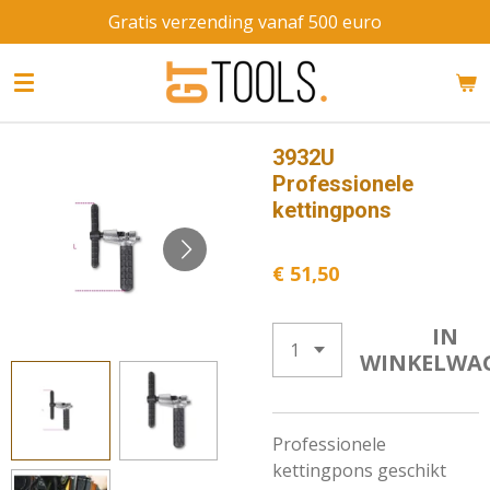
Gratis verzending vanaf 500 euro
Ga
direct
naar
de
hoofdinhoud
3932U
Professionele
kettingpons
€ 51,50
IN
WINKELWA
Professionele
kettingpons geschikt