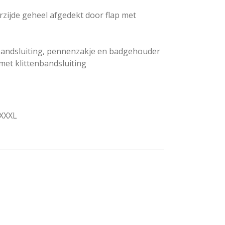
rzijde geheel afgedekt door flap met
nbandsluiting, pennenzakje en badgehouder
et klittenbandsluiting
XXXXL