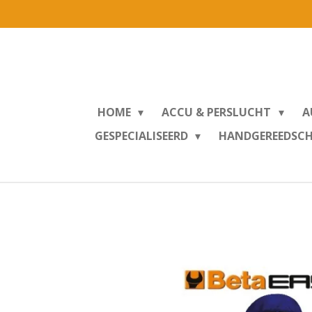
Ga
direct
naar
de
hoofdinhoud
HOME
ACCU & PERSLUCHT
A
GESPECIALISEERD
HANDGEREEDSC