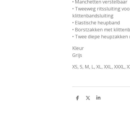
• Manchetten verstelbaar
• Tweeweg ritssluiting voo
klittenbandsluiting
• Elastische heupband
• Borstzakken met klitte
• Twee diepe heupzakken m
Kleur
Grijs
XS, S, M, L, XL, XXL, XXXL, 
D
D
S
E
E
H
L
E
A
E
L
R
N
E