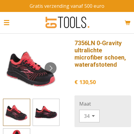
Gratis verzending vanaf 500 euro
Ga
direct
naar
de
hoofdinhoud
7356LN 0-Gravity
ultralichte
microfiber schoen,
waterafstotend
€ 130,50
Maat