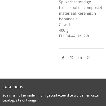
Spijkerbestendige
tusselzool uit composiet
materiaal, keramisch
behandeld
Gewicht
400 g
EU: 34-42 UK: 2-8
D
D
S
D
E
E
H
E
L
E
A
L
E
L
R
E
N
E
N
CATALOGUS
Schrijf je nu hieronder in om gecontacteerd te worden en onze
catalogus te ontvangen.