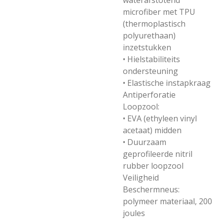
waterafstotend
microfiber met TPU
(thermoplastisch
polyurethaan)
inzetstukken
• Hielstabiliteits
ondersteuning
• Elastische instapkraag
Antiperforatie
Loopzool:
• EVA (ethyleen vinyl
acetaat) midden
• Duurzaam
geprofileerde nitril
rubber loopzool
Veiligheid
Beschermneus:
polymeer materiaal, 200
joules