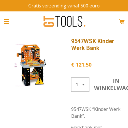
Gratis verzending vanaf 500 euro
Ga
direct
naar
de
hoofdinhoud
9547WSK Kinder
Werk Bank
€ 121,50
IN
WINKELWA
9547WSK “Kinder Werk
Bank”,
werkbank met