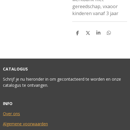
gereedschap, vxaoor
kinderen vanaf 3 jaar
D
D
S
D
E
E
H
E
L
E
A
L
E
L
R
E
N
E
N
CATALOGUS
Schrijf je nu hieronder in om gecontacteerd te worden en onze
catalogus te ontvangen.
INFO
Over ons
Algemene voorwaarden