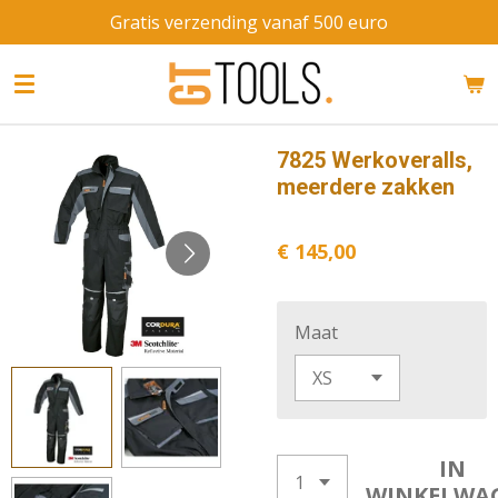
Gratis verzending vanaf 500 euro
Ga
direct
naar
de
hoofdinhoud
7825 Werkoveralls,
meerdere zakken
€ 145,00
Maat
IN
WINKELWA