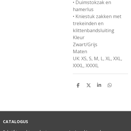
• Duimstokzak en
hamerlus
• Kniestuk zakken met
trekeinden en
klittenbandsluiting
Kleur
Zwart/Grijs
Maten
UK: XS, S, M, L, XL, XXL,
XXXL, XXXXL
D
D
S
D
E
E
H
E
L
E
A
L
E
L
R
E
N
E
N
CATALOGUS