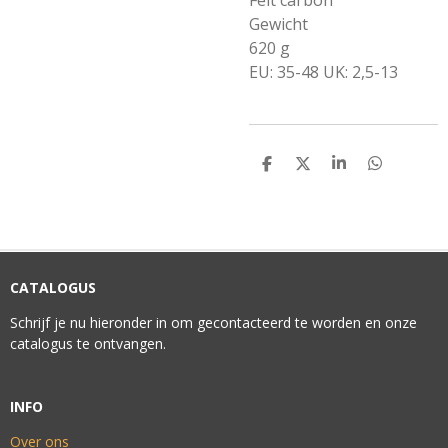
Felt carbon
Gewicht
620 g
EU: 35-48 UK: 2,5-13
D
D
S
D
E
E
H
E
L
E
A
L
E
L
R
E
N
E
N
CATALOGUS
Schrijf je nu hieronder in om gecontacteerd te worden en onze
catalogus te ontvangen.
INFO
Over ons