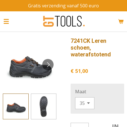
Gratis verzending vanaf 500 euro
Ga
direct
naar
de
hoofdinhoud
7241CK Leren
schoen,
waterafstotend
€ 51,00
Maat
IN