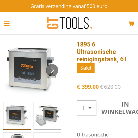
Gratis verzending vanaf 500 euro
Ga
direct
naar
de
hoofdinhoud
1895 6
Ultrasonische
reinigingstank, 6 l
Sale!
€ 399,00
€ 628,00
IN
WINKELWA
Ultrasonische