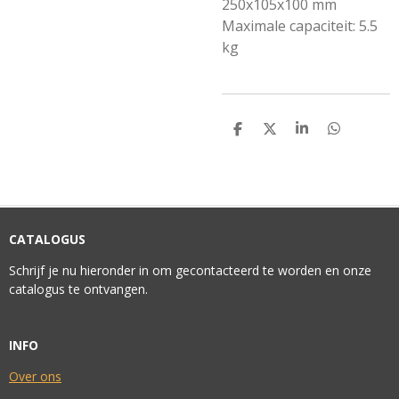
250x105x100 mm
Maximale capaciteit: 5.5
kg
D
D
S
D
E
E
H
E
L
E
A
L
E
L
R
E
N
E
N
CATALOGUS
Schrijf je nu hieronder in om gecontacteerd te worden en onze
catalogus te ontvangen.
INFO
Over ons