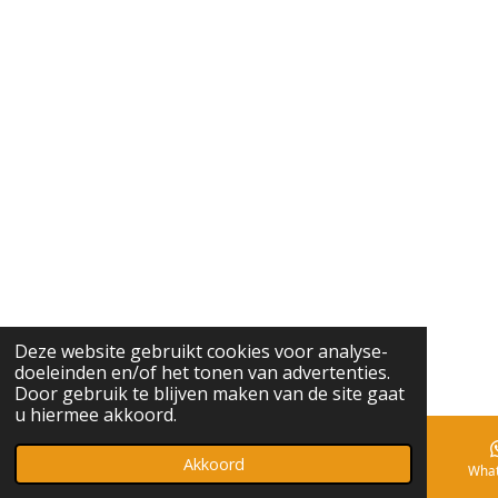
Deze website gebruikt cookies voor analyse-
doeleinden en/of het tonen van advertenties.
Door gebruik te blijven maken van de site gaat
u hiermee akkoord.
Akkoord
E-mailadres
Telefoonnummer
Instagram
Wha