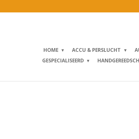
Ga
direct
naar
de
hoofdinhoud
HOME
ACCU & PERSLUCHT
A
GESPECIALISEERD
HANDGEREEDSC