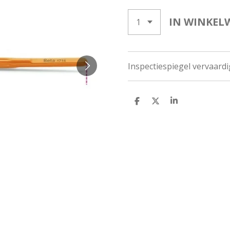
IN WINKEL
Inspectiespiegel vervaardi
D
D
S
E
E
H
L
E
A
E
L
R
N
E