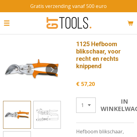
Gratis verzending vanaf 500 euro
Ga
direct
naar
de
hoofdinhoud
1125 Hefboom
blikschaar, voor
recht en rechts
knippend
€ 57,20
IN
WINKELWA
Hefboom blikschaar,