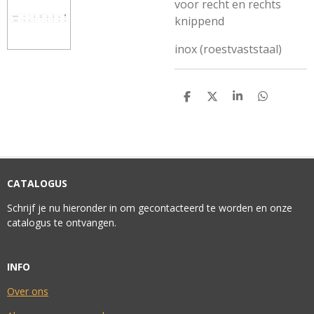
voor recht en rechts
knippend
inox (roestvaststaal)
D
D
S
D
E
E
H
E
L
E
A
L
E
L
R
E
N
E
N
CATALOGUS
Schrijf je nu hieronder in om gecontacteerd te worden en onze
catalogus te ontvangen.
INFO
Over ons