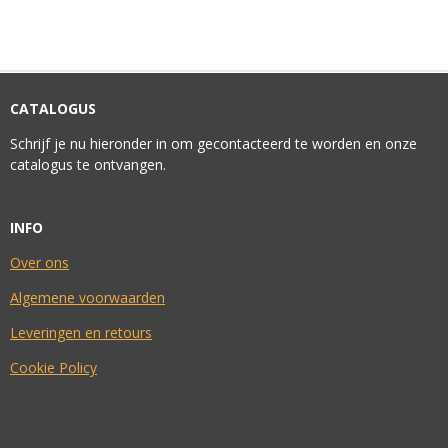
E
E
H
E
L
E
A
L
E
L
R
E
N
E
N
CATALOGUS
Schrijf je nu hieronder in om gecontacteerd te worden en onze
catalogus te ontvangen.
INFO
Over ons
Algemene voorwaarden
Leveringen en retours
Cookie Policy