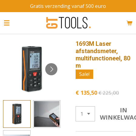
Gratis verzending vanaf 500 euro
Ga
direct
naar
de
hoofdinhoud
1693M Laser
afstandsmeter,
multifunctioneel, 80
m
Sale!
€ 135,50
€ 225,00
IN
WINKELWA