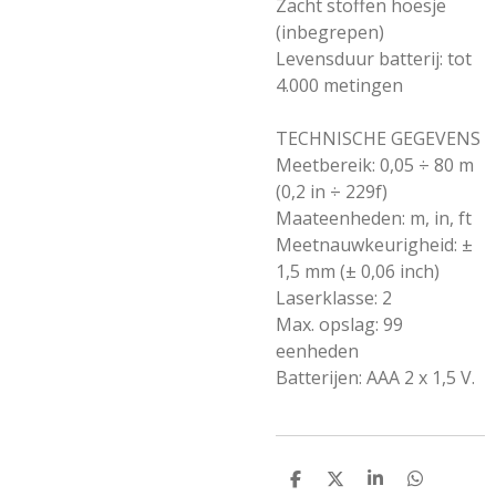
Zacht stoffen hoesje
(inbegrepen)
Levensduur batterij: tot
4.000 metingen
TECHNISCHE GEGEVENS
Meetbereik: 0,05 ÷ 80 m
(0,2 in ÷ 229f)
Maateenheden: m, in, ft
Meetnauwkeurigheid: ±
1,5 mm (± 0,06 inch)
Laserklasse: 2
Max. opslag: 99
eenheden
Batterijen: AAA 2 x 1,5 V.​
D
D
S
D