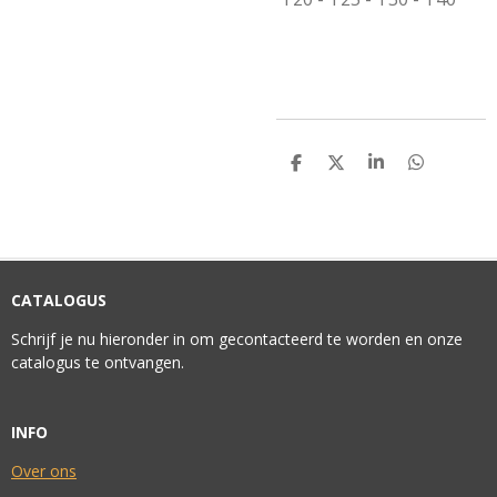
D
D
S
D
E
E
H
E
L
E
A
L
E
L
R
E
N
E
N
CATALOGUS
Schrijf je nu hieronder in om gecontacteerd te worden en onze
catalogus te ontvangen.
INFO
Over ons