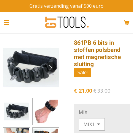
Gratis verzending vanaf 500 euro
Ga
direct
naar
de
hoofdinhoud
861PB 6 bits in
stoffen polsband
met magnetische
sluiting
Sale!
€ 21,00
€ 33,00
MIX